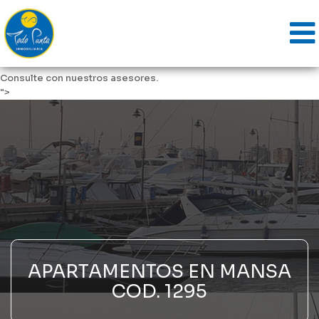
Unidad de 3 Dormitorios 2 Baños 1 Suites
Cocina : Cocina, Living Comedor
Superficie : 127 m2
Apartamento en Mansa - Punta del Este
Ubicado a 50 metros del Mar.
Consulte con nuestros asesores.
">
APARTAMENTOS EN MANSA
COD. 1295