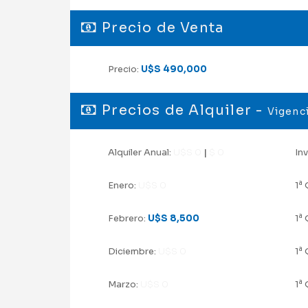
Precio de Venta
Precio:
U$S 490,000
Precios de Alquiler -
Vigenci
Alquiler Anual:
U$S 0
|
$ 0
Inv
a
Enero:
U$S 0
1
Q
a
Febrero:
U$S 8,500
1
Q
a
Diciembre:
U$S 0
1
Q
a
Marzo:
U$S 0
1
Q