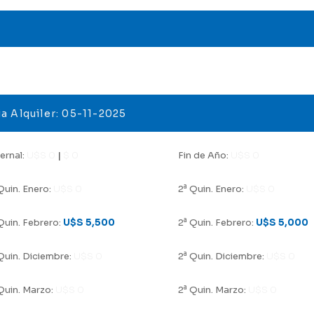
a Alquiler: 05-11-2025
ernal:
U$S 0
|
$ 0
Fin de Año:
U$S 0
a
uin. Enero:
U$S 0
2
Quin. Enero:
U$S 0
a
uin. Febrero:
U$S 5,500
2
Quin. Febrero:
U$S 5,000
a
uin. Diciembre:
U$S 0
2
Quin. Diciembre:
U$S 0
a
uin. Marzo:
U$S 0
2
Quin. Marzo:
U$S 0