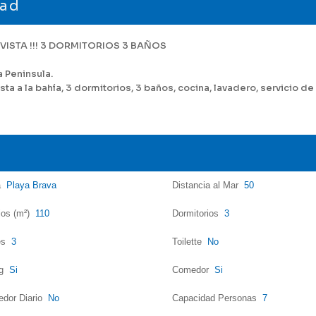
dad
ISTA !!! 3 DORMITORIOS 3 BAÑOS
a Peninsula.
ta a la bahía, 3 dormitorios, 3 baños, cocina, lavadero, servicio de
a
Playa Brava
Distancia al Mar
50
ios (m²)
110
Dormitorios
3
es
3
Toilette
No
ng
Si
Comedor
Si
dor Diario
No
Capacidad Personas
7