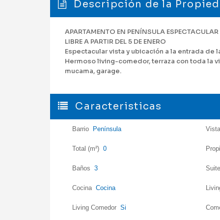
Descripción de la Propie
APARTAMENTO EN PENÍNSULA ESPECTACULAR V
LIBRE A PARTIR DEL 5 DE ENERO
Espectacular vista y ubicación a la entrada de l
Hermoso living-comedor, terraza con toda la vis
mucama, garage.
Caracteristicas
Barrio
Península
Vist
Total (m²)
0
Prop
Baños
3
Suit
Cocina
Cocina
Livi
Living Comedor
Si
Come