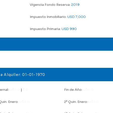
Vigencia Fondo Reserva:
2019
Impuesto Inmobiliario:
USD 7,000
Impuesto Primaria:
USD 990
a Alquiler: 01-01-1970
ernal:
U$S 0
|
$ 0
Fin de Año:
U$S 0
a
uin. Enero:
U$S 0
2
Quin. Enero:
U$S 0