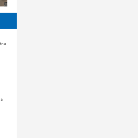
ina
da