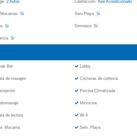
age
2 Autos
Calefacción
Aire Acondicionado
v.Mucamas
Si
Serv.Playa
Si
na
Si
Gimnasio
Si
lancia
Si
ak Bar
Lobby
la de masajes
Cocheras de cortesía
cepción
Piscina Climatizada
dromasaje
Microcine
la de lectura
Wi fi
r. Mucama
Serv. Playa