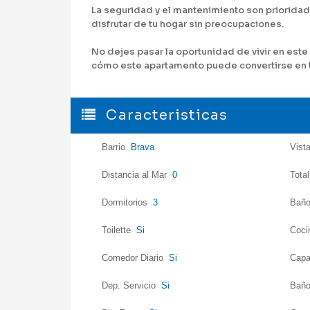
La seguridad y el mantenimiento son prioridad
disfrutar de tu hogar sin preocupaciones.
No dejes pasar la oportunidad de vivir en este
cómo este apartamento puede convertirse en tu 
Caracteristicas
Barrio
Brava
Vist
Distancia al Mar
0
Tota
Dormitorios
3
Bañ
Toilette
Si
Coc
Comedor Diario
Si
Capa
Dep. Servicio
Si
Baño