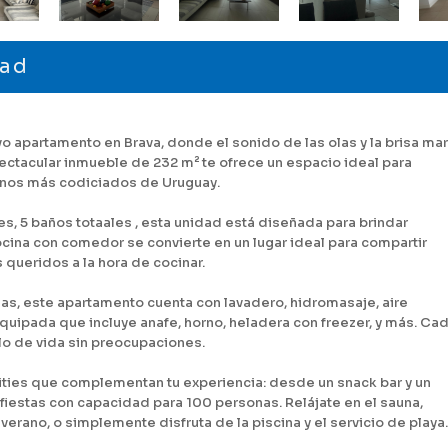
dad
vo apartamento en Brava, donde el sonido de las olas y la brisa mar
spectacular inmueble de 232 m² te ofrece un espacio ideal para
stinos más codiciados de Uruguay.
es, 5 baños totaales , esta unidad está diseñada para brindar
ocina con comedor se convierte en un lugar ideal para compartir
queridos a la hora de cocinar.
, este apartamento cuenta con lavadero, hidromasaje, aire
uipada que incluye anafe, horno, heladera con freezer, y más. Ca
lo de vida sin preocupaciones.
ties que complementan tu experiencia: desde un snack bar y un
 fiestas con capacidad para 100 personas. Relájate en el sauna,
erano, o simplemente disfruta de la piscina y el servicio de playa.