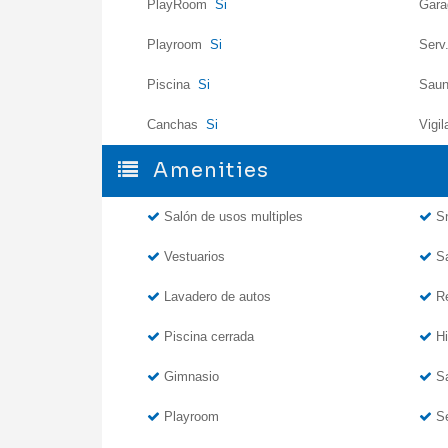
PlayRoom
Si
Gar
Playroom
Si
Ser
Piscina
Si
Sau
Canchas
Si
Vigi
Amenities
Salón de usos multiples
Sn
Vestuarios
Sa
Lavadero de autos
Re
Piscina cerrada
Hi
Gimnasio
Sa
Playroom
Se