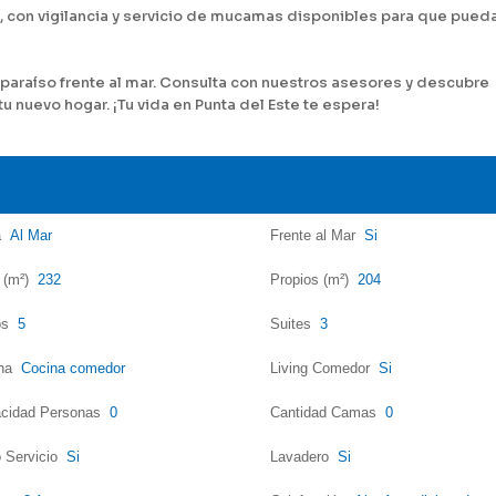
, con vigilancia y servicio de mucamas disponibles para que pued
 paraíso frente al mar. Consulta con nuestros asesores y descubre
nuevo hogar. ¡Tu vida en Punta del Este te espera!
a
Al Mar
Frente al Mar
Si
l (m²)
232
Propios (m²)
204
os
5
Suites
3
ina
Cocina comedor
Living Comedor
Si
cidad Personas
0
Cantidad Camas
0
 Servicio
Si
Lavadero
Si