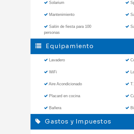
Solarium
S
Mantenimiento
Sa
Salón de fiesta para 100
Sa
personas
Equipamiento
Lavadero
Co
WiFi
La
Aire Acondicionado
T.
Placard en cocina
C
Bañera
Bi
Gastos y Impuestos