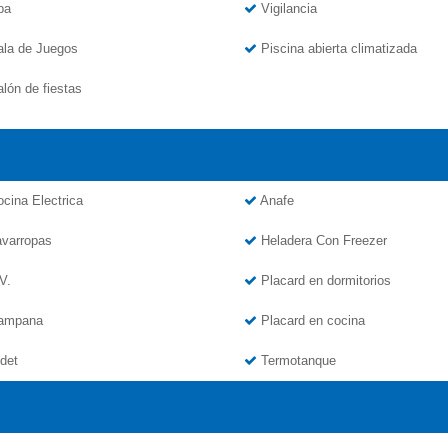
pa
Vigilancia
la de Juegos
Piscina abierta climatizada
lón de fiestas
cina Electrica
Anafe
varropas
Heladera Con Freezer
V.
Placard en dormitorios
ampana
Placard en cocina
det
Termotanque