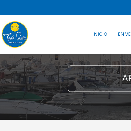
INICIO
EN V
A