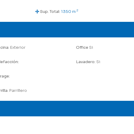
2
Sup. Total:
1350 m
scina:
Exterior
Office
Si
lefacción:
Lavadero:
Si
rage:
rilla:
Parrillero