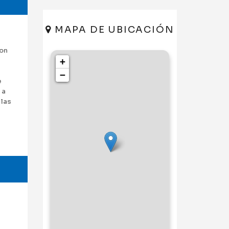
MAPA DE UBICACIÓN
son
+
−
e
 a
 las