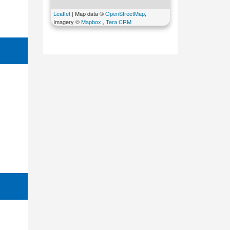
Leaflet
| Map data ©
OpenStreetMap
,
Imagery ©
Mapbox
,
Tera CRM