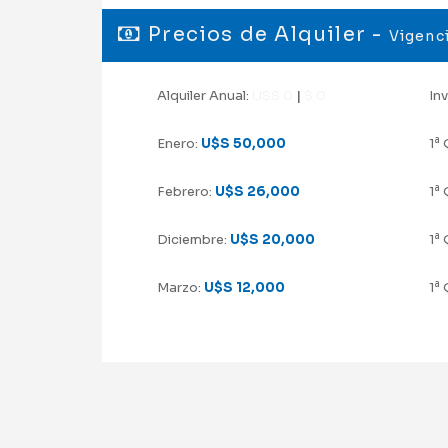
Precios de Alquiler -
Vigenci
Alquiler Anual:
U$S 0
|
$ 0
Inv
a
Enero:
U$S 50,000
1
Q
a
Febrero:
U$S 26,000
1
Q
a
Diciembre:
U$S 20,000
1
Q
a
Marzo:
U$S 12,000
1
Q