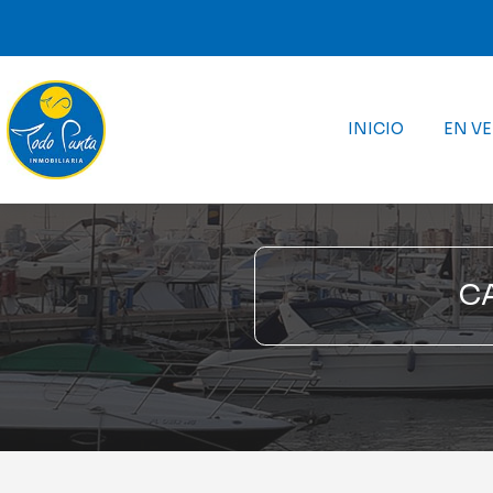
INICIO
EN V
C