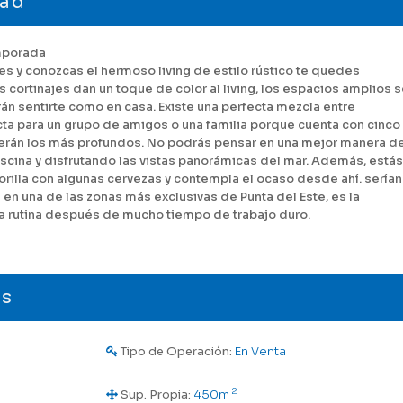
dad
emporada
s y conozcas el hermoso living de estilo rústico te quedes
 cortinajes dan un toque de color al living, los espacios amplios 
rán sentirte como en casa. Existe una perfecta mezcla entre
cta para un grupo de amigos o una familia porque cuenta con cinco
rán los más profundos. No podrás pensar en una mejor manera d
piscina y disfrutando las vistas panorámicas del mar. Además, estás
 orilla con algunas cervezas y contempla el ocaso desde ahí. serían
 en una de las zonas más exclusivas de Punta del Este, es la
la rutina después de mucho tiempo de trabajo duro.
es
Tipo de Operación:
En Venta
2
Sup. Propia:
450m