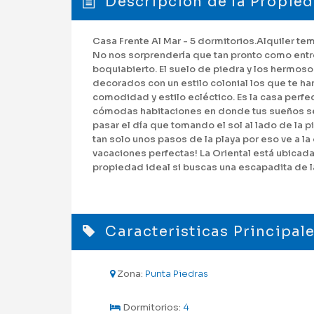
Descripción de la Propie
Casa Frente Al Mar - 5 dormitorios.Alquiler t
No nos sorprendería que tan pronto como entre
boquiabierto. El suelo de piedra y los hermosos
decorados con un estilo colonial los que te ha
comodidad y estilo ecléctico. Es la casa perfe
cómodas habitaciones en donde tus sueños se
pasar el día que tomando el sol al lado de la 
tan solo unos pasos de la playa por eso ve a la
vacaciones perfectas! La Oriental está ubicada
propiedad ideal si buscas una escapadita de 
Caracteristicas Principal
Zona:
Punta Piedras
Dormitorios:
4