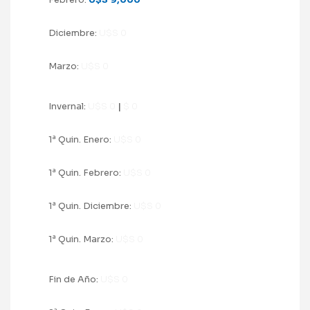
Febrero:
U$S 9,000
Diciembre:
U$S 0
Marzo:
U$S 0
Invernal:
U$S 0
|
$ 0
a
1
Quin. Enero:
U$S 0
a
1
Quin. Febrero:
U$S 0
a
1
Quin. Diciembre:
U$S 0
a
1
Quin. Marzo:
U$S 0
Fin de Año:
U$S 0